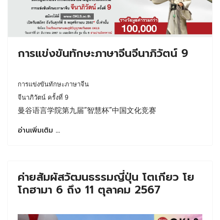
การแข่งขันทักษะภาษาจีนจีนาภิวัตน์ 9
การแข่งขันทักษะภาษาจีน
จีนาภิวัตน์ ครั้งที่ 9
曼谷语言学院第九届“智慧杯”中国文化竞赛
อ่านเพิ่มเติม …
ค่ายสัมผัสวัฒนธรรมญี่ปุ่น โตเกียว โย
โกฮามา 6 ถึง 11 ตุลาคม 2567