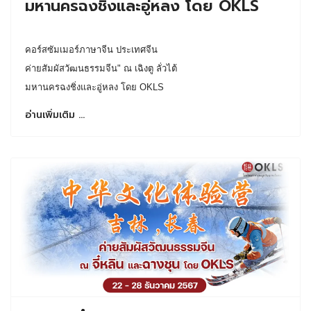
มหานครฉงชิ่งและอู่หลง โดย OKLS
คอร์สซัมเมอร์ภาษาจีน ประเทศจีน
ค่ายสัมผัสวัฒนธรรมจีน" ณ เฉิงตู ลั่วไต้
มหานครฉงชิ่งและอู่หลง โดย OKLS
อ่านเพิ่มเติม …