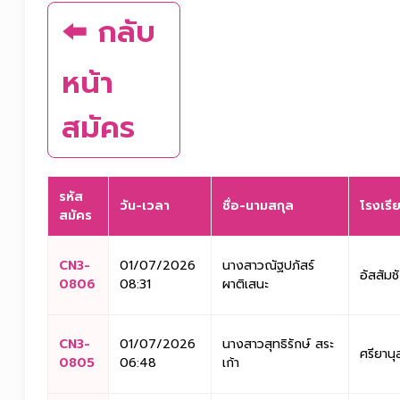
⬅️ กลับ
หน้า
สมัคร
รหัส
วัน-เวลา
ชื่อ-นามสกุล
โรงเรี
สมัคร
CN3-
01/07/2026
นางสาวณัฐปภัสร์
อัสสัมช
0806
08:31
ผาติเสนะ
CN3-
01/07/2026
นางสาวสุทธิรักษ์ สระ
ศรียานุ
0805
06:48
เก้า