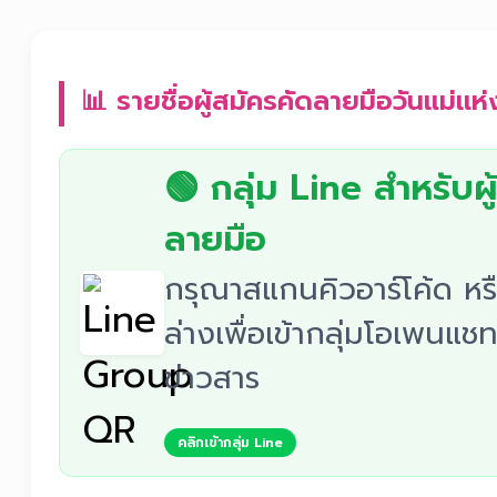
📊 รายชื่อผู้สมัครคัดลายมือวันแม่แห่
🟢 กลุ่ม Line สำหรับผู
ลายมือ
กรุณาสแกนคิวอาร์โค้ด หรื
ล่างเพื่อเข้ากลุ่มโอเพนแช
ข่าวสาร
คลิกเข้ากลุ่ม Line